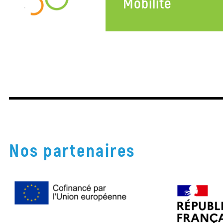
Mobilité
Projet
Associatif
Santé, Logement
Nous
Mobilité
contacter
Accès au droits, aliment
gestion du stress, préve
découvre tous nos ch
d’intervention!
En savoir plus
Nos partenaires