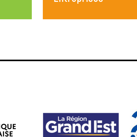
 et
Entreprises
ation,
Aide au recrutement, suivi dans
ntion,…
l’emploi...
amps
En savoir plus