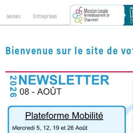
×
Jeunes
Entreprises
Bienvenue sur le site de v
Jeunes
Accompagnement
Contrat
Engagement
Jeune
PACEA
Invisibles