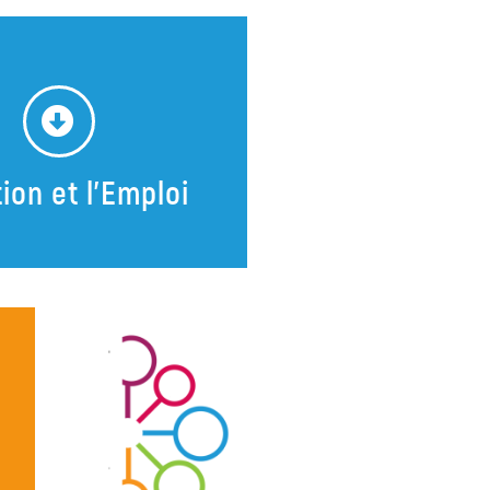
ion et l'Emploi
ion et l'Emploi
ches un 1er emploi, une
on et tu es un peu perdu.e
uipe revient avec toi sur
ttentes, ton parcours.
En savoir plus