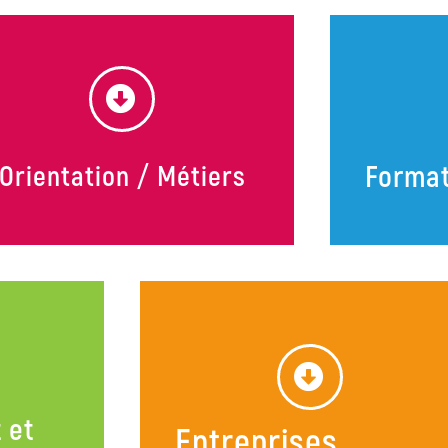
Format
'Orientation / Métiers
'Orientation /
Format
étiers
Tu cher
La mission locale de Chaumont est
reconversi
aussi là pour faire le point sur ton
? Notre éq
orientation et t’aider à trouver le
tes a
métier qui te correspond.
 et
Entreprises
En savoir plus