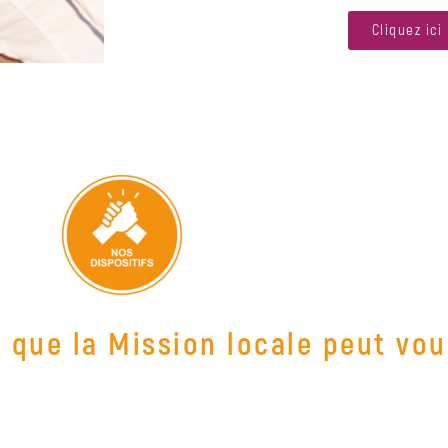
Cliquez ici
s que la Mission locale peut vo