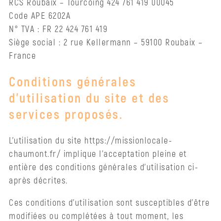
RCS Roubaix – Tourcoing 424 761 419 00045
Nos
Code APE 6202A
ateliers
N° TVA : FR 22 424 761 419
Siège social : 2 rue Kellermann – 59100 Roubaix –
Demander
France
une
inscription
Conditions générales
d’utilisation du site et des
Formation
/
services proposés.
Emploi
L’utilisation du site https://missionlocale-
Santé,
chaumont.fr/ implique l’acceptation pleine et
logement,
entière des conditions générales d’utilisation ci-
mobilité
après décrites.
Santé
Ces conditions d’utilisation sont susceptibles d’être
modifiées ou complétées à tout moment, les