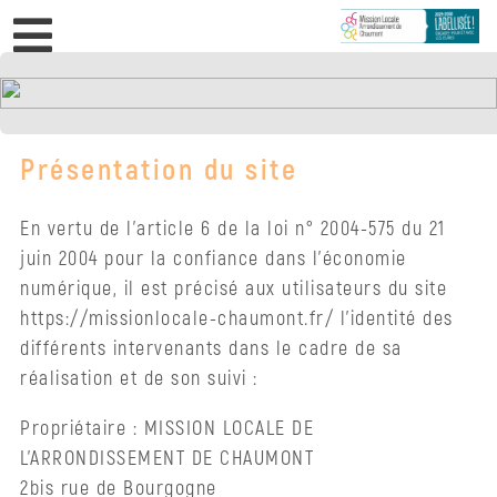
×
Présentation du site
Jeunes
En vertu de l’article 6 de la loi n° 2004-575 du 21
Accompagnement
juin 2004 pour la confiance dans l’économie
Mentions légales
numérique, il est précisé aux utilisateurs du site
Contrat
https://missionlocale-chaumont.fr/ l’identité des
Engagement
différents intervenants dans le cadre de sa
Jeune
réalisation et de son suivi :
PACEA
Propriétaire : MISSION LOCALE DE
L’ARRONDISSEMENT DE CHAUMONT
Invisibles
2bis rue de Bourgogne