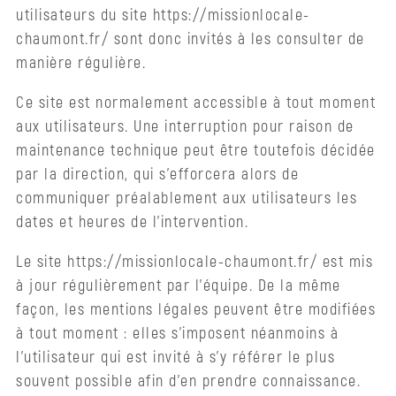
Logement
utilisateurs du site https://missionlocale-
:
chaumont.fr/ sont donc invités à les consulter de
Loj’toît
manière régulière.
Plateforme
Ce site est normalement accessible à tout moment
mobilité
aux utilisateurs. Une interruption pour raison de
maintenance technique peut être toutefois décidée
Entreprises
par la direction, qui s’efforcera alors de
communiquer préalablement aux utilisateurs les
Aide
dates et heures de l’intervention.
au
recrutement
Le site https://missionlocale-chaumont.fr/ est mis
à jour régulièrement par l’équipe. De la même
Clause
façon, les mentions légales peuvent être modifiées
d’insertion
à tout moment : elles s’imposent néanmoins à
Parrainage
l’utilisateur qui est invité à s’y référer le plus
entreprise
souvent possible afin d’en prendre connaissance.