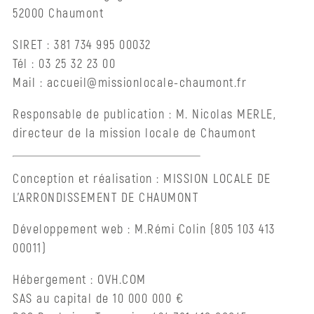
Justice
52000 Chaumont
SIRET : 381 734 995 00032
Parrainage
Tél : 03 25 32 23 00
jeune
Mail : accueil@missionlocale-chaumont.fr
Bénéficiaires
Responsable de publication : M. Nicolas MERLE,
RSA
directeur de la mission locale de Chaumont
Orientation/Métiers
Conception et réalisation : MISSION LOCALE DE
Bâtissons
L’ARRONDISSEMENT DE CHAUMONT
ensemble
ton
Développement web : M.Rémi Colin (805 103 413
projet
00011)
Espace
Hébergement : OVH.COM
métiers
SAS au capital de 10 000 000 €