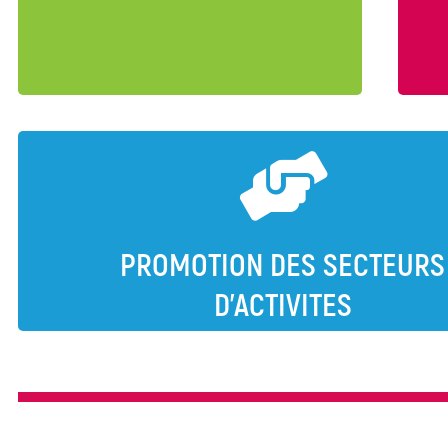
Logement
d’informations sur les contrats,
no
:
contactez le chargé de relation
Loj’toît
entreprise de la Mission Locale.
Plateforme
mobilité
Entreprises
Stage en entreprise (PM
Information sur les mé
Aide
Organisation de visites d’entre
au
PROMOTION DES SECTEURS
recrutement
D'ACTIVITES
Clause
d’insertion
Parrainage
entreprise