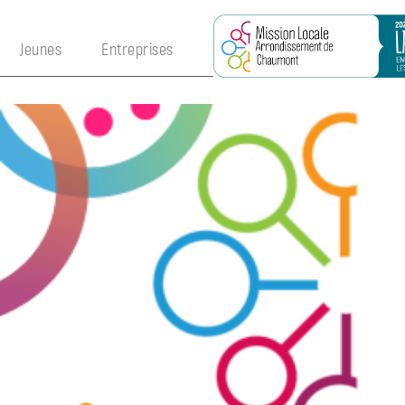
×
Jeunes
Entreprises
Jeunes
Accompagnement
Contrat
Engagement
Jeune
PACEA
Invisibles