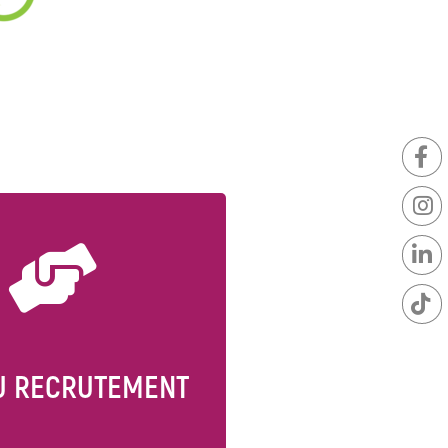
Définition du poste
, saisie et définition
des offres d’emploi
ection des candidats
Recrutement
AU RECRUTEMENT