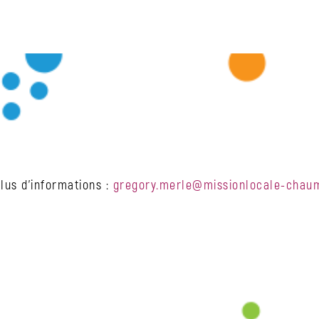
CONTACT M
lus d’informations :
gregory.merle@missionlocale-chaum