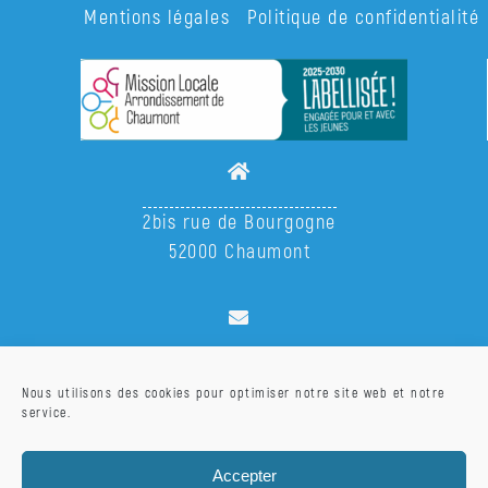
Mentions légales
Politique de confidentialité
Nos
ateliers
Demander
une
inscription
Formation
2bis rue de Bourgogne
/
52000 Chaumont
Emploi
Santé,
logement,
accueil@missionlocale-chaumont.fr
mobilité
Nous utilisons des cookies pour optimiser notre site web et notre
service.
Santé
Accepter